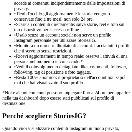
accede ai contenuti indipendentemente dalle impostazioni di
privacy.
•
Tieni d'occhio gli aggiornamenti: le storie vengono
conservate fino a tre mesi, non solo 24 ore.
•
Scarica i contenuti direttamente: salva storie, reel e foto sul
tuo dispositivo per l'accesso offline.
•
Usalo senza un account social: non serve un profilo
Instagram personale per utilizzare StoriesIG.
•
Monitora un numero illimitato di account: traccia tutti i profili
che ti servono senza restrizioni.
•
Ricevi aggiornamenti in tempo reale: osserva l'attività di una
persona nel momento in cui accade.*
•
Vedi il coinvolgimento dettagliato: like, commenti, follower,
following, tag di posizione e foto taggate.
•
Resta 100% anonimo: il proprietario dell'account non saprà
mai che hai visualizzato il suo profilo.
*Nota: alcuni contenuti possono impiegare fino a 24 ore per apparire
nella tua dashboard dopo essere stati pubblicati sul profilo di
destinazione.
Perché scegliere StoriesIG?
Quando vuoi visualizzare contenuti Instagram in modo privato,