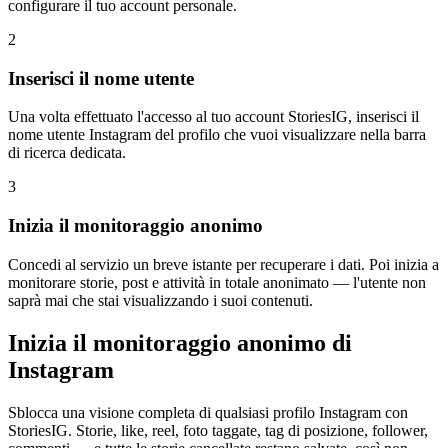
configurare il tuo account personale.
2
Inserisci il nome utente
Una volta effettuato l'accesso al tuo account StoriesIG, inserisci il
nome utente Instagram del profilo che vuoi visualizzare nella barra
di ricerca dedicata.
3
Inizia il monitoraggio anonimo
Concedi al servizio un breve istante per recuperare i dati. Poi inizia a
monitorare storie, post e attività in totale anonimato — l'utente non
saprà mai che stai visualizzando i suoi contenuti.
Inizia il monitoraggio anonimo di
Instagram
Sblocca una visione completa di qualsiasi profilo Instagram con
StoriesIG. Storie, like, reel, foto taggate, tag di posizione, follower,