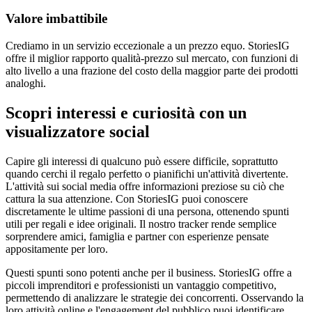
Valore imbattibile
Crediamo in un servizio eccezionale a un prezzo equo. StoriesIG
offre il miglior rapporto qualità-prezzo sul mercato, con funzioni di
alto livello a una frazione del costo della maggior parte dei prodotti
analoghi.
Scopri interessi e curiosità con un
visualizzatore social
Capire gli interessi di qualcuno può essere difficile, soprattutto
quando cerchi il regalo perfetto o pianifichi un'attività divertente.
L'attività sui social media offre informazioni preziose su ciò che
cattura la sua attenzione. Con StoriesIG puoi conoscere
discretamente le ultime passioni di una persona, ottenendo spunti
utili per regali e idee originali. Il nostro tracker rende semplice
sorprendere amici, famiglia e partner con esperienze pensate
appositamente per loro.
Questi spunti sono potenti anche per il business. StoriesIG offre a
piccoli imprenditori e professionisti un vantaggio competitivo,
permettendo di analizzare le strategie dei concorrenti. Osservando la
loro attività online e l'engagement del pubblico puoi identificare