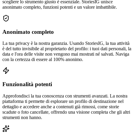
scegliere lo strumento giusto è essenziale. StoriesIG unisce
anonimato completo, funzioni potenti e un valore imbattibile.
Anonimato completo
La tua privacy è la nostra garanzia. Usando StoriesIG, la tua attività
è del tutto invisibile al proprietario del profilo: i tuoi dati personali, la
data e l'ora delle visite non vengono mai mostrati né salvati. Naviga
con la certezza di essere al 100% anonimo.
Funzionalità potenti
Approfondisci la tua conoscenza con strumenti avanzati. La nostra
piattaforma ti permette di esplorare un profilo di destinazione nel
dettaglio e accedere anche a contenuti già rimossi, come storie
scadute o foto cancellate, offrendo una visione completa che gli altri
strumenti non hanno.