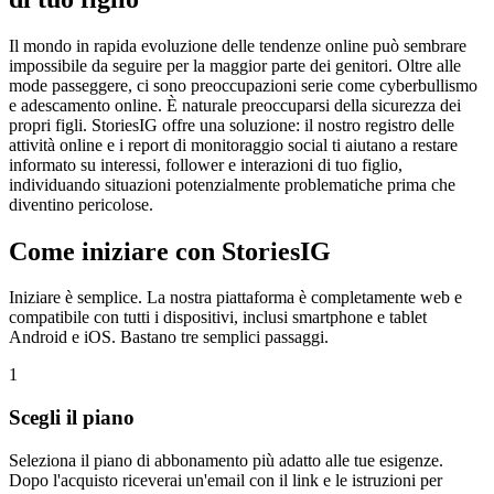
Il mondo in rapida evoluzione delle tendenze online può sembrare
impossibile da seguire per la maggior parte dei genitori. Oltre alle
mode passeggere, ci sono preoccupazioni serie come cyberbullismo
e adescamento online. È naturale preoccuparsi della sicurezza dei
propri figli. StoriesIG offre una soluzione: il nostro registro delle
attività online e i report di monitoraggio social ti aiutano a restare
informato su interessi, follower e interazioni di tuo figlio,
individuando situazioni potenzialmente problematiche prima che
diventino pericolose.
Come iniziare con StoriesIG
Iniziare è semplice. La nostra piattaforma è completamente web e
compatibile con tutti i dispositivi, inclusi smartphone e tablet
Android e iOS. Bastano tre semplici passaggi.
1
Scegli il piano
Seleziona il piano di abbonamento più adatto alle tue esigenze.
Dopo l'acquisto riceverai un'email con il link e le istruzioni per