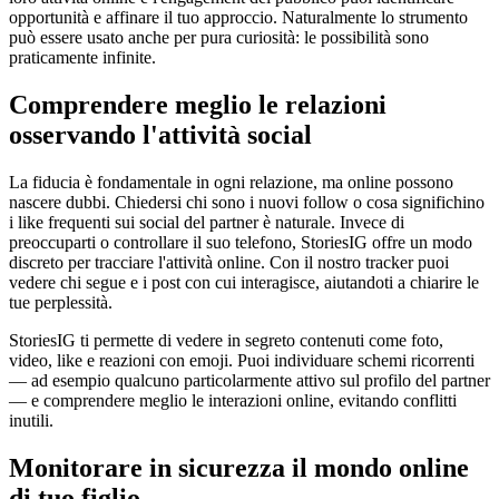
opportunità e affinare il tuo approccio. Naturalmente lo strumento
può essere usato anche per pura curiosità: le possibilità sono
praticamente infinite.
Comprendere meglio le relazioni
osservando l'attività social
La fiducia è fondamentale in ogni relazione, ma online possono
nascere dubbi. Chiedersi chi sono i nuovi follow o cosa significhino
i like frequenti sui social del partner è naturale. Invece di
preoccuparti o controllare il suo telefono, StoriesIG offre un modo
discreto per tracciare l'attività online. Con il nostro tracker puoi
vedere chi segue e i post con cui interagisce, aiutandoti a chiarire le
tue perplessità.
StoriesIG ti permette di vedere in segreto contenuti come foto,
video, like e reazioni con emoji. Puoi individuare schemi ricorrenti
— ad esempio qualcuno particolarmente attivo sul profilo del partner
— e comprendere meglio le interazioni online, evitando conflitti
inutili.
Monitorare in sicurezza il mondo online
di tuo figlio