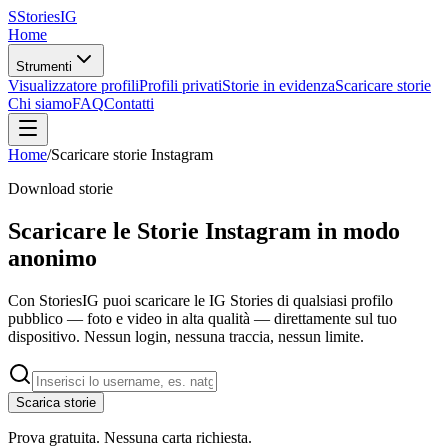
S
Stories
IG
Home
Strumenti
Visualizzatore profili
Profili privati
Storie in evidenza
Scaricare storie
Chi siamo
FAQ
Contatti
Home
/
Scaricare storie Instagram
Download storie
Scaricare le
Storie Instagram
in modo
anonimo
Con StoriesIG puoi scaricare le IG Stories di qualsiasi profilo
pubblico — foto e video in alta qualità — direttamente sul tuo
dispositivo. Nessun login, nessuna traccia, nessun limite.
Scarica storie
Prova gratuita. Nessuna carta richiesta.